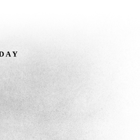
D A Y