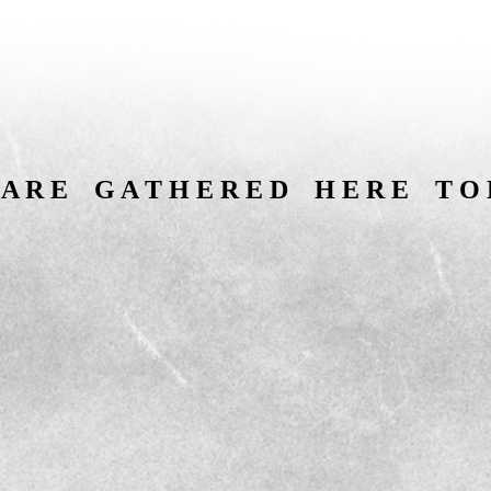
 R E G A T H E R E D H E R E T O 